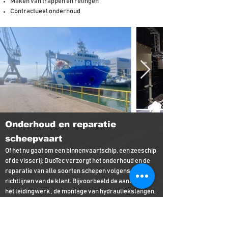
Maken van trappen en relingen
Contractueel onderhoud
Onderhoud en reparatie
scheepvaart
Of het nu gaat om een binnenvaartschip, een zeeschip
of de visserij; DuoTec verzorgt het onderhoud en de
reparatie van alle soorten schepen volgens de
richtlijnen van de klant. Bijvoorbeeld de aanleg van
het leidingwerk , de montage van hydrauliekslangen,
constructiewerkzaamheden of het maken van
trappen en relingen.