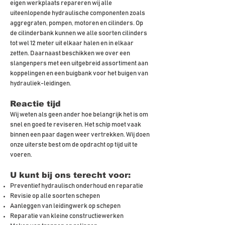
eigen werkplaats repareren wij alle
uiteenlopende hydraulische componenten zoals
aggregraten, pompen, motoren en cilinders. Op
de cilinderbank kunnen we alle soorten cilinders
tot wel 12 meter uit elkaar halen en in elkaar
zetten. Daarnaast beschikken we over een
slangenpers met een uitgebreid assortiment aan
koppelingen en een buigbank voor het buigen van
hydrauliek-leidingen.
Reactie tijd
Wij weten als geen ander hoe belangrijk het is om
snel en goed te reviseren. Het schip moet vaak
binnen een paar dagen weer vertrekken. Wij doen
onze uiterste best om de opdracht op tijd uit te
voeren.
U kunt bij ons terecht voor:
Preventief hydraulisch onderhoud en reparatie
Revisie op alle soorten schepen
Aanleggen van leidingwerk op schepen
Reparatie van kleine constructiewerken